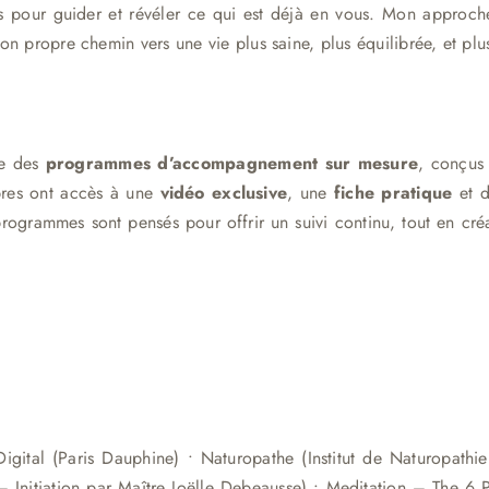
s pour guider et révéler ce qui est déjà en vous. Mon approche 
 propre chemin vers une vie plus saine, plus équilibrée, et plus
se des
programmes d’accompagnement sur mesure
, conçus
bres ont accès à une
vidéo exclusive
, une
fiche pratique
et 
 programmes sont pensés pour offrir un suivi continu, tout en c
gital (Paris Dauphine) • Naturopathe (Institut de Naturopathie
 – Initiation par Maître Joëlle Debeausse) • Meditation – The 