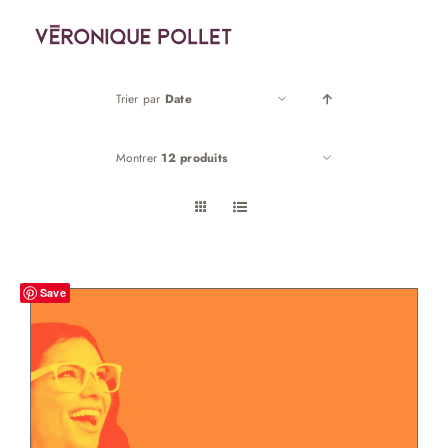
Passer
au
contenu
Trier par
Date
Montrer
12 produits
Save