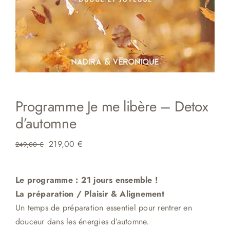
Programme Je me libère – Detox
d’automne
Le
Le
219,00
€
249,00
€
prix
prix
initial
actuel
Le programme : 21 jours ensemble !
était :
est :
La préparation / Plaisir & Aligne
me
nt
249,00 €.
219,00 €.
Un temps de préparation essentiel pour
rentrer en
douceur dans les énergies d’automne.