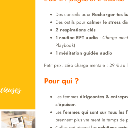
Des conseils pour
Recharger tes ba
Des outils pour
calmer le stress
dès
2 respirations clés
1 routine EFT audio
:
Charge ment
Playbook)
1 méditation guidée audio
Petit prix, zéro charge mentale : 29 € au 
Pour qui ?
Les femmes
dirigeantes & entrep
s’épuiser
.
Les
femmes qui sont sur tous les f
prennent plus vraiment le temps de p
Celles qui aiment les
solutions nat