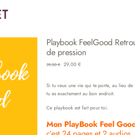
Playbook FeelGood Retrouv
de pression
Le
Le
29,00
€
39,00
€
prix
prix
initial
actuel
Si tu veux une vie qui te porte, au lieu de t
était :
est :
tu es exactement au bon endroit.
39,00 €.
29,00 €.
Ce playbook est fait pour toi.
Mon PlayBook Feel Goo
c’est 24 pages et 2 audios