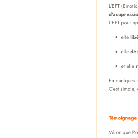
L’EFT (Emoti
d’acupressi
L’EFT pour ap
elle
lib
elle
dés
et elle
En quelques m
C’est simple,
Témoignage 
Véronique Pol