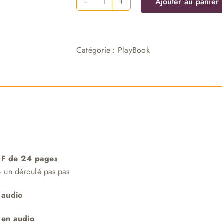
Ajouter au panier
quantité
de
Playbook
FeelGood
Catégorie :
PlayBook
Retrouve
ton
énergie
sans
te
rajouter
de
pression
DF de 24 pages
– un déroulé pas pas
n audio
 en audio