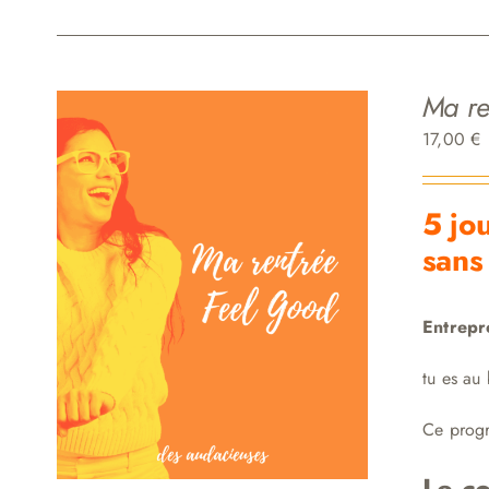
Ma re
17,00
€
5 jo
sans
Entrepr
tu es au
Ce progr
Le co