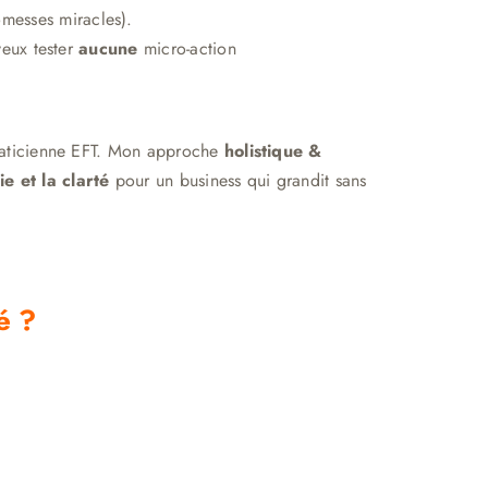
omesses miracles).
veux tester
aucune
micro-action
praticienne EFT. Mon approche
holistique &
e et la clarté
pour un business qui grandit sans
é ?