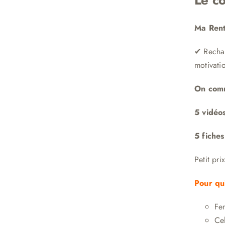
Ma Rent
✔ Rechar
motivatio
On comm
5 vidéo
5 fiche
Petit pr
Pour qu
Fe
Ce