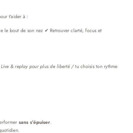
ur t’aider à :
te le bout de son nez ✔ Retrouver clarté, focus et
n
Live & replay pour plus de liberté /
tu choisis ton rythme
performer
sans s’épuiser
.
quotidien.