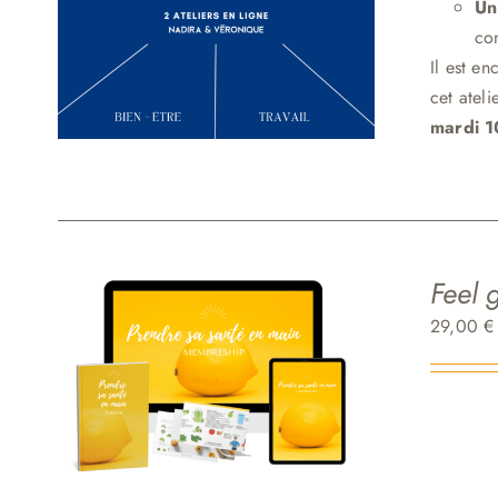
Un
con
Il est e
cet atel
mardi 
Feel 
29,00
€