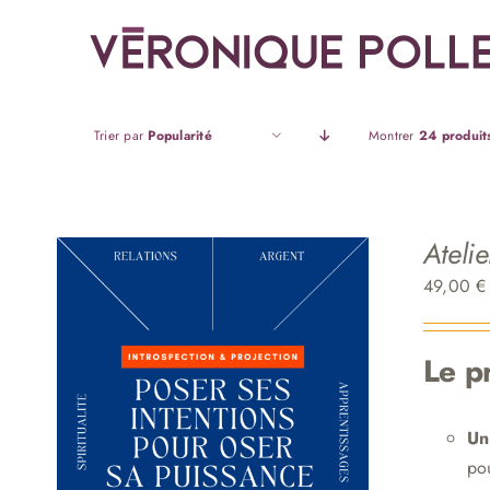
Passer
au
contenu
Trier par
Popularité
Montrer
24 produit
Ateli
49,00
€
Le 
Un
pou