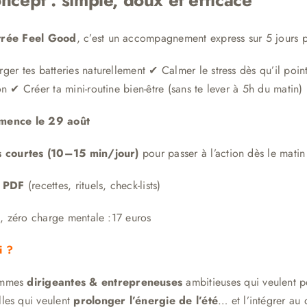
rée Feel Good
, c’est un accompagnement express sur 5 jours po
ger tes batteries naturellement ✔ Calmer le stress dès qu’il poin
n ✔ Créer ta mini-routine bien-être (sans te lever à 5h du matin)
ence le 29 août
s courtes (10–15 min/jour)
pour passer à l’action dès le mati
s PDF
(recettes, rituels, check-lists)
ix, zéro charge mentale :17 euros
i ?
mmes
dirigeantes & entrepreneuses
ambitieuses qui veulent 
lles qui veulent
prolonger l’énergie de l’été
… et l’intégrer au 