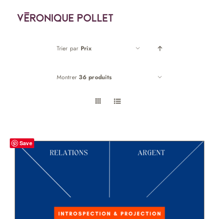
Passer
au
contenu
Trier par
Prix
Montrer
36 produits
Save