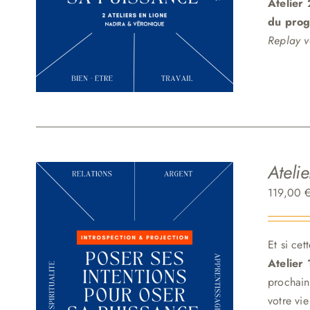
Atelier
du pro
Replay v
Ateli
119,00
Et si ce
Atelier
prochain
votre vie