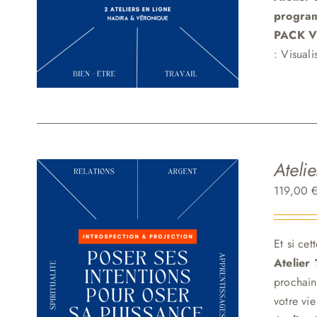
progr
PACK VI
: Visual
Ateli
119,00
Et si ce
Atelier
prochain
votre vie