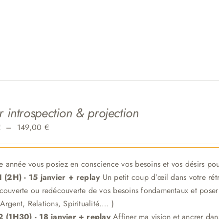
r introspection & projection
Plage
€
–
149,00
€
de
prix :
tte année vous posiez en conscience vos besoins et vos désirs pou
119,00 €
1 (2H) - 15 janvier + replay
Un petit coup d’œil dans votre rét
à
couverte ou redécouverte de vos besoins fondamentaux et poser d
149,00 €
Argent, Relations, Spiritualité…. )
 2 (1H30)
- 18 janvier + replay
Affiner ma vision et ancrer dan