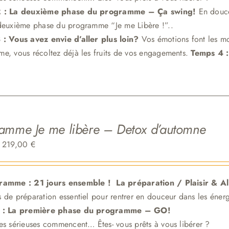
 : La deuxième phase du programme – Ça swing!
En douce
deuxième phase du programme “Je me Libère !”.
.
 :
Vous avez envie d’aller plus loin?
Vos émotions font les mo
e, vous récoltez déjà les fruits de vos engagements.
Temps 4 :
amme Je me libère – Detox d’automne
Le
Le
219,00
€
prix
prix
initial
actuel
ramme : 21 jours ensemble !
La préparation / Plaisir & A
était :
est :
 de préparation essentiel pour
rentrer en douceur dans les énerg
249,00 €.
219,00 €.
 : La première phase du programme – GO!
es sérieuses commencent… Êtes- vous prêts à vous libérer ?