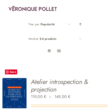
Passer
au
contenu
Trier par
Popularité
Montrer
24 produits
Save
Atelier introspection &
projection
Plage
119,00
€
–
149,00
€
de
prix :