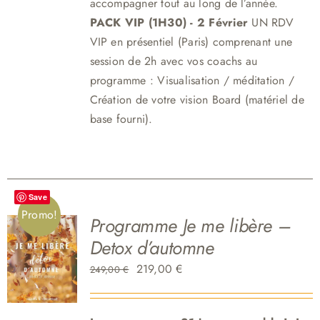
accompagner tout au long de l’année.
PACK VIP (1H30) - 2 Février
UN RDV
VIP en présentiel (Paris) comprenant une
session de 2h avec vos coachs au
programme : Visualisation / méditation /
Création de votre vision Board (matériel de
base fourni).
Save
Promo!
Programme Je me libère –
Detox d’automne
Le
Le
219,00
€
249,00
€
prix
prix
initial
actuel