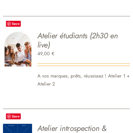
Save
Atelier étudiants (2h30 en
live)
49,00
€
A vos marques, p
rêts, réussissez ! Atelier 1 +
Atelier 2
Save
Atelier introspection &