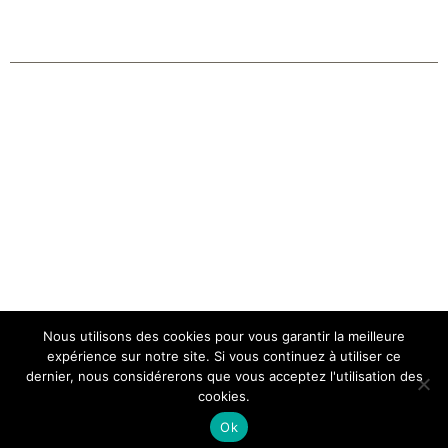
Nous utilisons des cookies pour vous garantir la meilleure
Copyright 2026 | Tous droits réservés |
CGV Membership
expérience sur notre site. Si vous continuez à utiliser ce
dernier, nous considérerons que vous acceptez l'utilisation des
FeelGood
cookies.
Facebook
Instagram
Ok