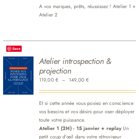
A vos marques, p
rêts, réussissez ! Atelier 1 +
Atelier 2
Save
Atelier introspection &
projection
Plage
119,00
€
–
149,00
€
de
prix :
Et si cette année vous posiez en conscience
119,00 €
vos besoins et vos désirs pour oser déployer
à
toute votre puissance.
149,00 €
Atelier 1 (2H) - 15 janvier + replay
Un
petit coup d’œil dans votre rétroviseur