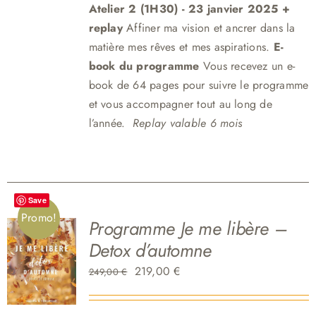
Atelier 2 (1H30)
- 23 janvier 2025 +
replay
Affiner ma vision et ancrer dans la
matière mes rêves et mes aspirations.
E-
book du programme
Vous recevez un e-
book de 64 pages pour suivre le programme
et vous accompagner tout au long de
l’année.
Replay valable 6 mois
Save
Promo!
Programme Je me libère –
Detox d’automne
Le
Le
219,00
€
249,00
€
prix
prix
initial
actuel