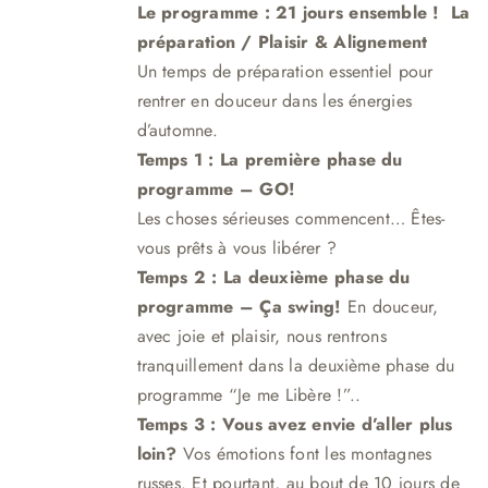
Le programme : 21 jours ensemble !
La
était :
est :
préparation / Plaisir & Aligne
me
nt
249,00 €.
219,00 €.
Un temps de préparation essentiel pour
rentrer en douceur dans les énergies
d’automne.
Temps 1 : La première phase du
programme – GO!
Les choses sérieuses commencent… Êtes-
vous prêts à vous libérer ?
Temps 2 : La deuxième phase du
programme – Ça swing!
En douceur,
avec joie et plaisir, nous rentrons
tranquillement dans la deuxième phase du
programme “Je me Libère !”.
.
Temps 3 :
Vous avez envie d’aller plus
loin?
Vos émotions font les montagnes
russes. Et pourtant, au bout de 10 jours de