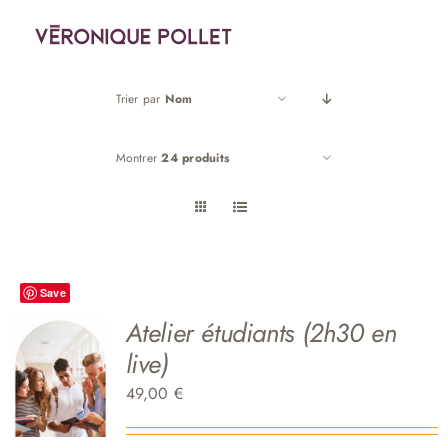
Passer
au
contenu
Trier par
Nom
Montrer
24 produits
Save
Atelier étudiants (2h30 en
live)
49,00
€