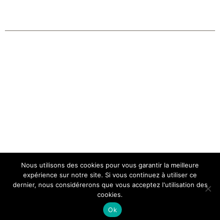
Nous utilisons des cookies pour vous garantir la meilleure
Copyright 2026 | Tous droits réservés |
CGV Membership
expérience sur notre site. Si vous continuez à utiliser ce
dernier, nous considérerons que vous acceptez l'utilisation des
FeelGood
cookies.
Facebook
Instagram
Ok