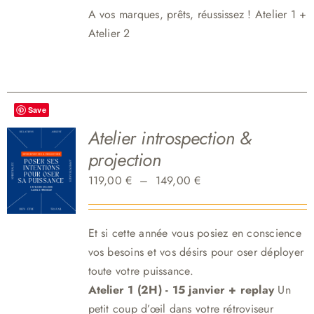
A vos marques, p
rêts, réussissez ! Atelier 1 +
Atelier 2
Save
Atelier introspection &
projection
Plage
119,00
€
–
149,00
€
de
prix :
Et si cette année vous posiez en conscience
119,00 €
vos besoins et vos désirs pour oser déployer
à
toute votre puissance.
149,00 €
Atelier 1 (2H) - 15 janvier + replay
Un
petit coup d’œil dans votre rétroviseur