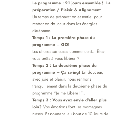
Le programme : 21 jours ensemble !
La
était :
est :
préparation / Plaisir & Aligne
me
nt
249,00 €.
219,00 €.
Un temps de préparation essentiel pour
rentrer en douceur dans les énergies
d’automne.
Temps 1 : La première phase du
programme – GO!
Les choses sérieuses commencent… Êtes-
vous prêts à vous libérer ?
Temps 2 : La deuxième phase du
programme – Ça swing!
En douceur,
avec joie et plaisir, nous rentrons
tranquillement dans la deuxième phase du
programme “Je me Libère !”.
.
Temps 3 :
Vous avez envie d’aller plus
loin?
Vos émotions font les montagnes
russes. Et pourtant, au bout de 10 jours de