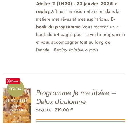
Atelier 2 (1H30)
- 23 janvier 2025 +
replay
Affiner ma vision et ancrer dans la
matière mes rêves et mes aspirations.
E-
book du programme
Vous recevez un e-
book de 64 pages pour suivre le programme
et vous accompagner tout au long de
l’année.
Replay valable 6 mois
Save
Promo!
Programme Je me libère –
Detox d’automne
Le
Le
219,00
€
249,00
€
prix
prix
initial
actuel