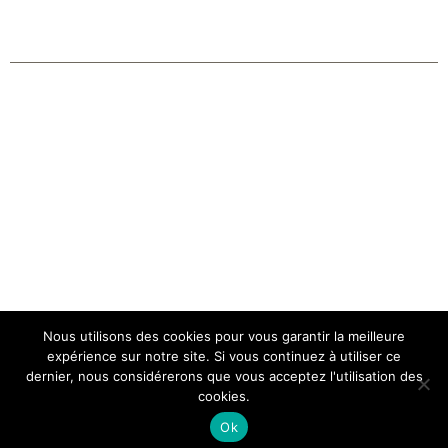
Nous utilisons des cookies pour vous garantir la meilleure
Copyright 2026 | Tous droits réservés |
CGV Membership
expérience sur notre site. Si vous continuez à utiliser ce
dernier, nous considérerons que vous acceptez l'utilisation des
FeelGood
cookies.
Facebook
Instagram
Ok