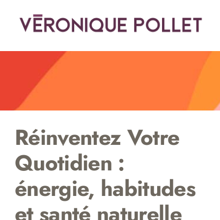
Passer
au
contenu
Réinventez Votre
Quotidien :
énergie, habitudes
et santé naturelle