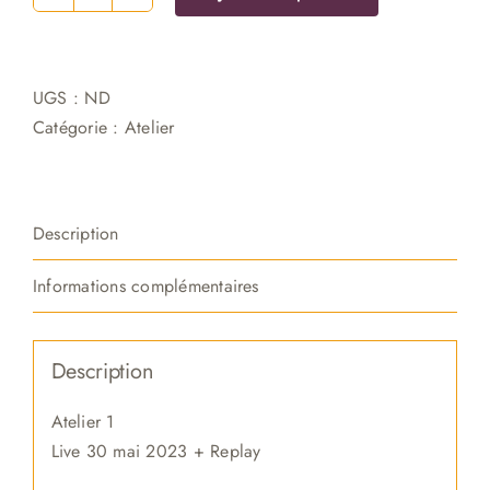
quantité
de
Atelier
étudiants
UGS :
ND
(2h30
Catégorie :
Atelier
en
live)
Description
Informations complémentaires
Description
Atelier 1
Live 30 mai 2023 + Replay