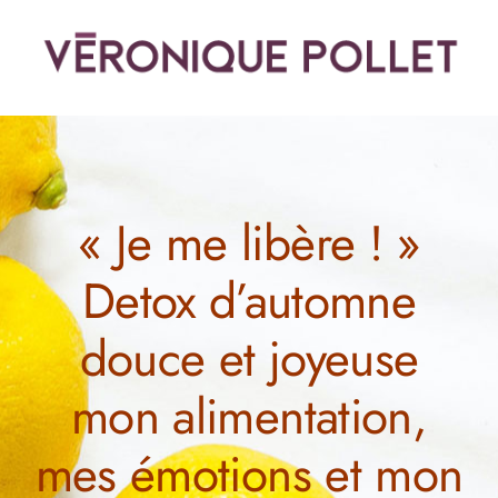
Passer
au
contenu
« Je me libère ! »
Detox d’automne
douce et joyeuse
mon alimentation,
mes émotions et mon