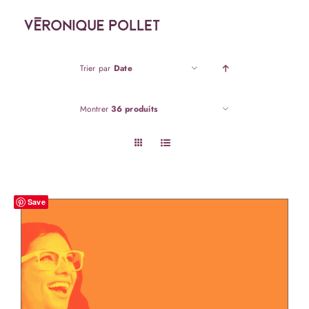
Passer
au
contenu
Trier par
Date
Montrer
36 produits
Save