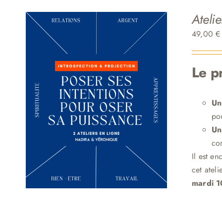
Ateli
49,00
€
Le 
Un
pou
Un
con
Il est e
cet atel
mardi 