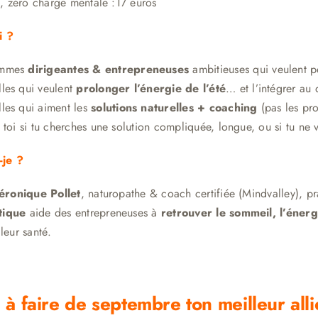
ix, zéro charge mentale :17 euros
i ?
mmes
dirigeantes & entrepreneuses
ambitieuses qui veulent 
lles qui veulent
prolonger l’énergie de l’été
… et l’intégrer au 
lles qui aiment les
solutions naturelles + coaching
(pas les pr
 toi si tu cherches une solution compliquée, longue, ou si tu ne 
-je ?
éronique Pollet
, naturopathe & coach certifiée (Mindvalley), 
tique
aide des entrepreneuses à
retrouver le sommeil, l’énergi
leur santé.
 à faire de septembre ton meilleur alli