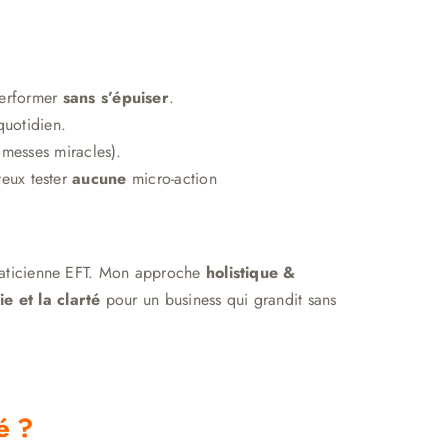
performer
sans s’épuiser
.
quotidien.
omesses miracles).
veux tester
aucune
micro-action
praticienne EFT. Mon approche
holistique &
e et la clarté
pour un business qui grandit sans
é ?