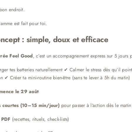
 bon endroit.
amme est fait pour toi.
ncept : simple, doux et efficace
rée Feel Good
, c’est un accompagnement express sur 5 jours po
ger tes batteries naturellement ✔ Calmer le stress dès qu’il poin
n ✔ Créer ta mini-routine bien-être (sans te lever à 5h du matin)
ence le 29 août
s courtes (10–15 min/jour)
pour passer à l’action dès le mati
s PDF
(recettes, rituels, check-lists)