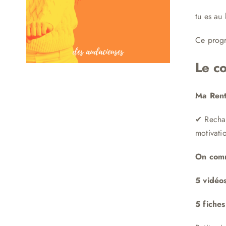
tu es au
Ce progr
Le co
Ma Rent
✔ Rechar
motivatio
On comm
5 vidéo
5 fiche