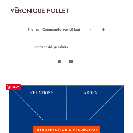
Passer
au
contenu
Trier par
Commande par défaut
Montrer
36 produits
Save